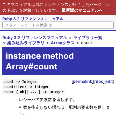
このマニュアルは既にメンテナンスが終了したバージョン
の Ruby を対象としています。
最新版のマニュアルへ
Ruby 3.2 リファレンスマニュアル
Ruby 3.2 リファレンスマニュアル
ライブラリ一覧
組み込みライブラリ
Arrayクラス
count
instance method
Array#count
[
permalink
][
rdoc
][
edit
]
count -> Integer
count(item) -> Integer
count {|obj| ... } -> Integer
レシーバの要素数を返します。
引数を指定しない場合は、配列の要素数を返しま
す。