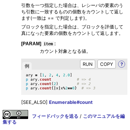
引数を一つ指定した場合は、レシーバの要素のう
ち引数に一致するものの個数をカウントして返し
ます(一致は == で判定します)。
ブロックを指定した場合は、ブロックを評価して
真になった要素の個数をカウントして返します。
[PARAM]
:
item
カウント対象となる値。
RUN
?
例
ary 
=
[
1
, 
2
, 
4
, 
2.0
]
p
 ary
.
count
p
 ary
.
count
(
2
)
p
 ary
.
count
{
|
x
|
x
%
2
==
0
}
[SEE_ALSO]
Enumerable#count
フィードバックを送る
/
このマニュアルを編
集する