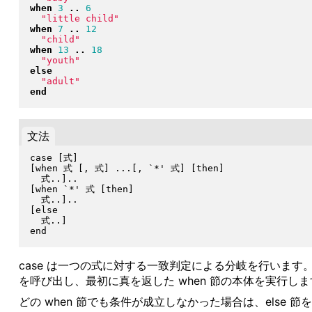
when
3
..
6
"
little child
"
when
7
..
12
"
child
"
when
13
..
18
"
youth
"
else
"
adult
"
end
文法
case [式]

[when 式 [, 式] ...[, `*' 式] [then]

  式..]..

[when `*' 式 [then]

  式..]..

[else

  式..]

case は一つの式に対する一致判定による分岐を行います。
を呼び出し、最初に真を返した when 節の本体を実行しま
どの when 節でも条件が成立しなかった場合は、else 