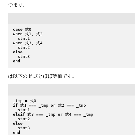
つまり、
case
when
 式1, 式2

when
 式3, 式4

else
end
は以下の if 式とほぼ等価です。
_tmp 
=
if
 式1 
===
 _tmp 
or
 式2 
===
 _tmp

elsif
 式3 
===
 _tmp 
or
 式4 
===
 _tmp

else
end