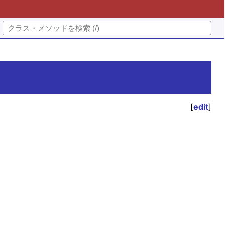
[
edit
]