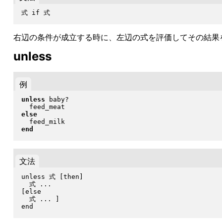
右辺の条件が成立する時に、左辺の式を評価してその結果を返
unless
例
unless
 baby?

else
end
文法
unless 式 [then]

  式 ...

[else

  式 ... ]
