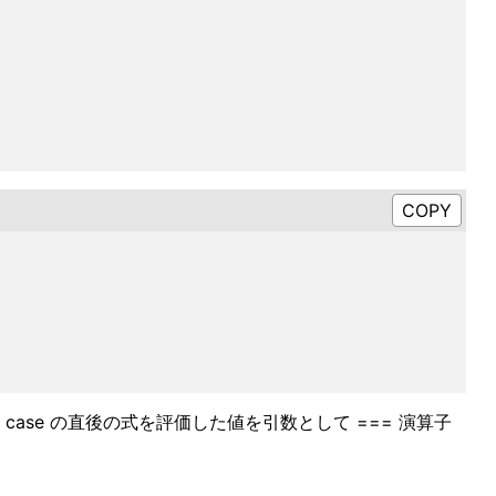
ase の直後の式を評価した値を引数として === 演算子