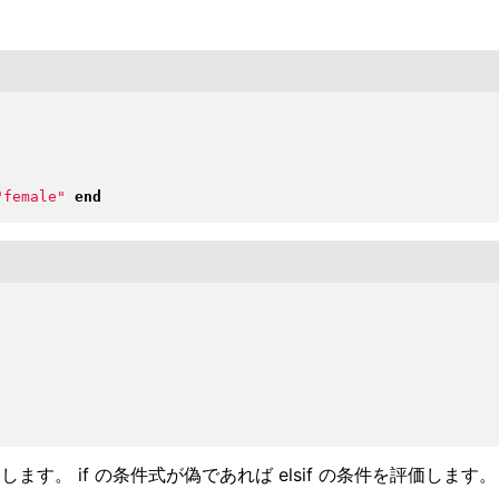
"
female
"
end
 if の条件式が偽であれば elsif の条件を評価します。 els