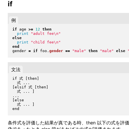
if
例
if
 age 
>=
12
then
print
"
adult fee\n
"
else
print
"
child fee\n
"
end
gender 
=
if
 foo
.
gender
==
"
male
"
then
"
male
"
else
文法
if 式 [then]

  式 ...

[elsif 式 [then]

  式 ... ]

...

[else

  式 ... ]

条件式を評価した結果が真である時、then 以下の式を評価します。