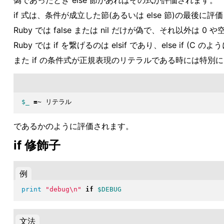
偽であったとき else 節があればその式が評価されます。
if 式は、条件が成立した節(あるいは else 節)の最後に
Ruby では false または nil だけが偽で、それ以外は 
Ruby では if を繋げるのは elsif であり、else if (
また if の条件式が正規表現のリテラルである時には特別に
$_
=~
であるかのように評価されます。
if 修飾子
例
print
"
debug\n
"
if
$DEBUG
文法