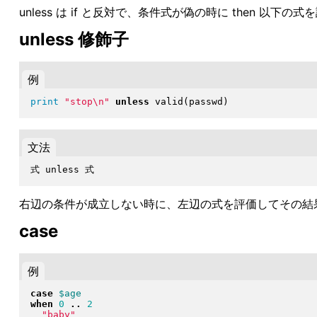
unless は if と反対で、条件式が偽の時に then 以下の
unless 修飾子
例
print
"
stop\n
"
unless
 valid
(
passwd
)
文法
右辺の条件が成立しない時に、左辺の式を評価してその結果を
case
例
case
$age
when
0
..
2
"
baby
"