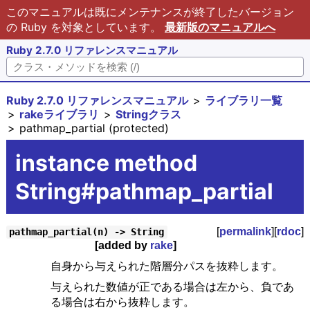
このマニュアルは既にメンテナンスが終了したバージョン
の Ruby を対象としています。
最新版のマニュアルへ
Ruby 2.7.0 リファレンスマニュアル
Ruby 2.7.0 リファレンスマニュアル
ライブラリ一覧
rakeライブラリ
Stringクラス
pathmap_partial (protected)
instance method
String#pathmap_partial
[
permalink
][
rdoc
]
pathmap_partial(n) -> String
[added by
rake
]
自身から与えられた階層分パスを抜粋します。
与えられた数値が正である場合は左から、負であ
る場合は右から抜粋します。