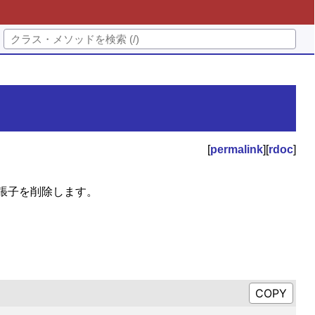
[
permalink
][
rdoc
]
張子を削除します。