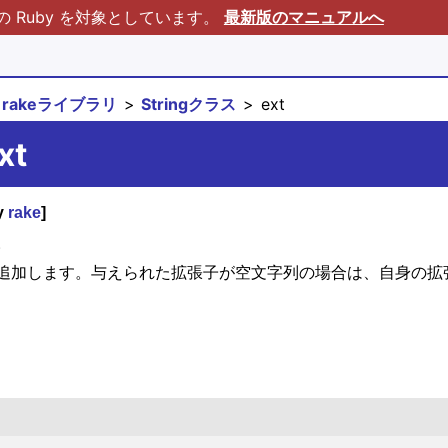
Ruby を対象としています。
最新版のマニュアルへ
rakeライブラリ
Stringクラス
ext
xt
y
rake
]
。
追加します。与えられた拡張子が空文字列の場合は、自身の拡