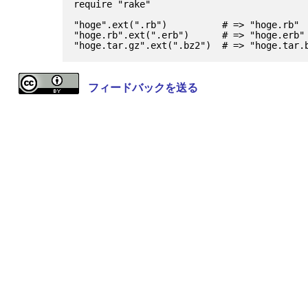
require "rake"

"hoge".ext(".rb")          # => "hoge.rb"

"hoge.rb".ext(".erb")      # => "hoge.erb"

フィードバックを送る