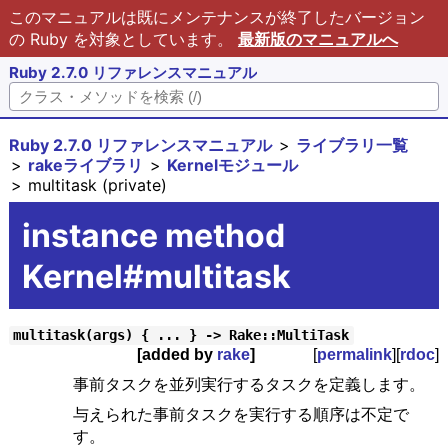
このマニュアルは既にメンテナンスが終了したバージョン
の Ruby を対象としています。
最新版のマニュアルへ
Ruby 2.7.0 リファレンスマニュアル
Ruby 2.7.0 リファレンスマニュアル
ライブラリ一覧
rakeライブラリ
Kernelモジュール
multitask (private)
instance method
Kernel#multitask
multitask(args) { ... } -> Rake::MultiTask
[added by
rake
]
[
permalink
][
rdoc
]
事前タスクを並列実行するタスクを定義します。
与えられた事前タスクを実行する順序は不定で
す。