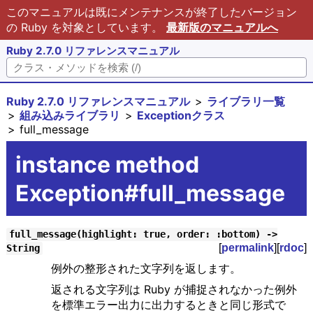
このマニュアルは既にメンテナンスが終了したバージョン
の Ruby を対象としています。
最新版のマニュアルへ
Ruby 2.7.0 リファレンスマニュアル
Ruby 2.7.0 リファレンスマニュアル
ライブラリ一覧
組み込みライブラリ
Exceptionクラス
full_message
instance method
Exception#full_message
full_message(highlight: true, order: :bottom) ->
[
permalink
][
rdoc
]
String
例外の整形された文字列を返します。
返される文字列は Ruby が捕捉されなかった例外
を標準エラー出力に出力するときと同じ形式で