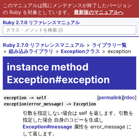
このマニュアルは既にメンテナンスが終了したバージョン
の Ruby を対象としています。
最新版のマニュアルへ
Ruby 2.7.0 リファレンスマニュアル
Ruby 2.7.0 リファレンスマニュアル
ライブラリ一覧
組み込みライブラリ
Exceptionクラス
exception
instance method
Exception#exception
[
permalink
][
rdoc
]
exception -> self
exception(error_message) -> Exception
引数を指定しない場合は self を返します。引数を
指定した場合 自身のコピーを生成し
Exception#message
属性を error_message に
して返します。