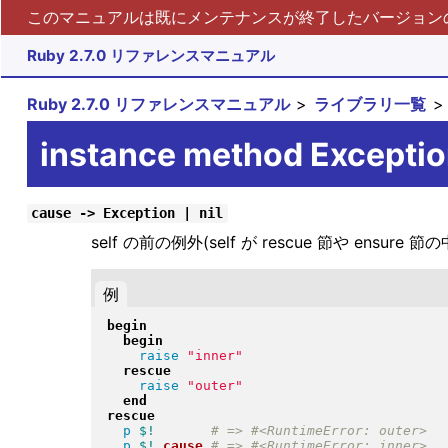
このマニュアルは既にメンテナンスが終了したバージョンの 
Ruby 2.7.0 リファレンスマニュアル
Ruby 2.7.0 リファレンスマニュアル
ライブラリ一覧
instance method Excepti
cause -> Exception | nil
self の前の例外(self が rescue 節や 
例
begin
begin
raise
"
inner
"
rescue
raise
"
outer
"
end
rescue
p
$!
p
$!
.
cause