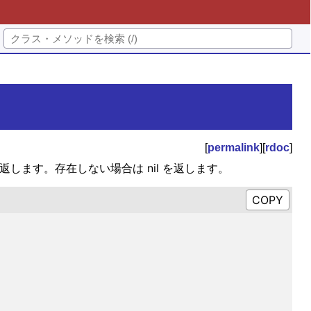
[
permalink
][
rdoc
]
外)を返します。存在しない場合は nil を返します。