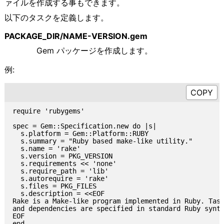
ァイルを作成する事もできます。
以下のタスクを定義します。
PACKAGE_DIR/NAME-VERSION.gem
Gem パッケージを作成します。
例:
require 'rubygems'

spec = Gem::Specification.new do |s|

  s.platform = Gem::Platform::RUBY

  s.summary = "Ruby based make-like utility."

  s.name = 'rake'

  s.version = PKG_VERSION

  s.requirements << 'none'

  s.require_path = 'lib'

  s.autorequire = 'rake'

  s.files = PKG_FILES

  s.description = <<EOF

Rake is a Make-like program implemented in Ruby. Task
and dependencies are specified in standard Ruby synta
EOF

end
