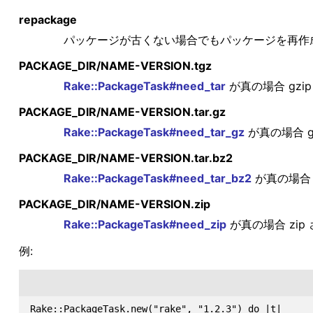
repackage
パッケージが古くない場合でもパッケージを再作
PACKAGE_DIR/NAME-VERSION.tgz
Rake::PackageTask#need_tar
が真の場合 gzi
PACKAGE_DIR/NAME-VERSION.tar.gz
Rake::PackageTask#need_tar_gz
が真の場合 g
PACKAGE_DIR/NAME-VERSION.tar.bz2
Rake::PackageTask#need_tar_bz2
が真の場合 
PACKAGE_DIR/NAME-VERSION.zip
Rake::PackageTask#need_zip
が真の場合 zi
例:
Rake::PackageTask.new("rake", "1.2.3") do |t|
