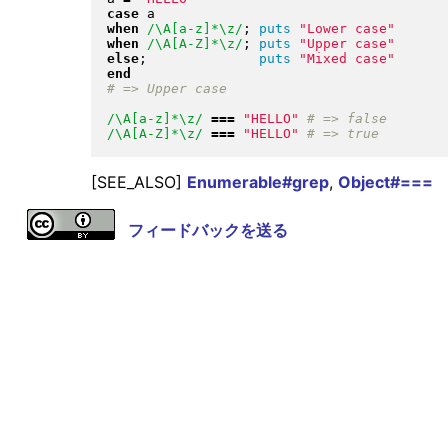
case
when
/\A[a-z]*\z/
; 
puts
"
Lower case
"
when
/\A[A-Z]*\z/
; 
puts
"
Upper case
"
else
;              
puts
"
Mixed case
"
end
/\A[a-z]*\z/
===
"
HELLO
"
/\A[A-Z]*\z/
===
"
HELLO
"
[SEE_ALSO]
Enumerable#grep
,
Object#===
フィードバックを送る