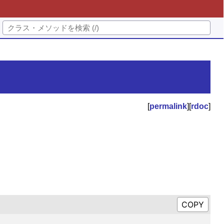
[
permalink
][
rdoc
]