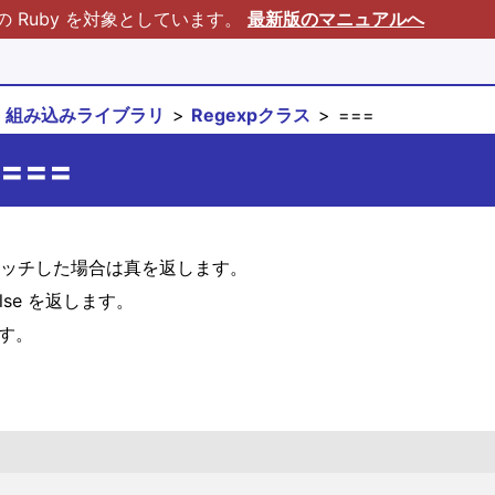
Ruby を対象としています。
最新版のマニュアルへ
組み込みライブラリ
Regexpクラス
===
#===
。マッチした場合は真を返します。
lse を返します。
ます。