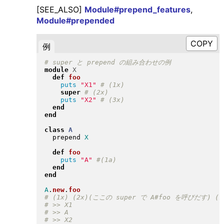
[SEE_ALSO]
Module#prepend_features
,
Module#prepended
例
module
X
def
foo
puts
"
X1
"
super
puts
"
X2
"
end
end
class
A
  prepend 
X
def
foo
puts
"
A
"
end
end
A
.
new
.
foo