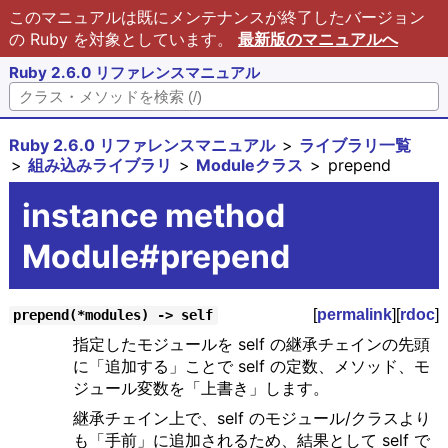
このマニュアルは既にメンテナンスが終了したバージョン
の Ruby を対象としています。
最新版のマニュアルへ
Ruby 2.6.0 リファレンスマニュアル
Ruby 2.6.0 リファレンスマニュアル
ライブラリ一覧
組み込みライブラリ
Moduleクラス
prepend
instance method
Module#prepend
[
permalink
][
rdoc
]
prepend(*modules) -> self
指定したモジュールを self の継承チェインの先頭
に「追加する」ことで self の定数、メソッド、モ
ジュール変数を「上書き」します。
継承チェイン上で、self のモジュール/クラスより
も「手前」に追加されるため、結果として self で