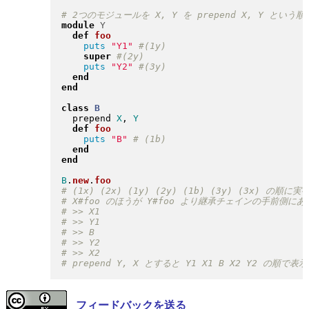
module
Y
def
foo
puts
"
Y1
"
super
puts
"
Y2
"
end
end
class
B
  prepend 
X
, 
Y
def
foo
puts
"
B
"
end
end
B
.
new
.
foo
フィードバックを送る