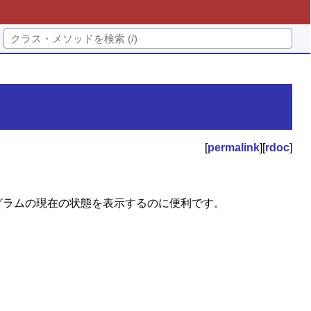
[
permalink
][
rdoc
]
グラムの現在の状態を表示するのに便利です。