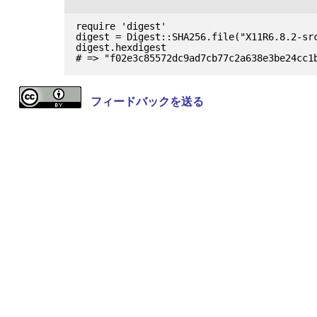
require 'digest'

digest = Digest::SHA256.file("X11R6.8.2-src
digest.hexdigest

フィードバックを送る