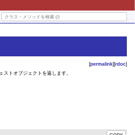
[
permalink
][
rdoc
]
ジェストオブジェクトを返します。