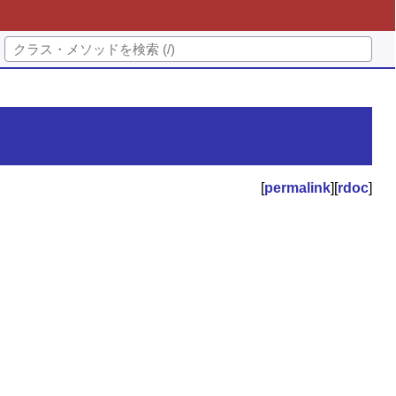
[
permalink
][
rdoc
]