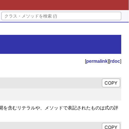
[
permalink
][
rdoc
]
開を含むリテラルや、メソッドで表記されたものは式の評