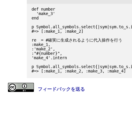
def number

  'make_3'

end

p Symbol.all_symbols.select{|sym|sym.to_s.i
#=> [:make_1, :make_2]

re  = #確実に生成されるように代入操作を行う

:make_1,

:'make_2',

:"#{number}",

'make_4'.intern

p Symbol.all_symbols.select{|sym|sym.to_s.i
フィードバックを送る