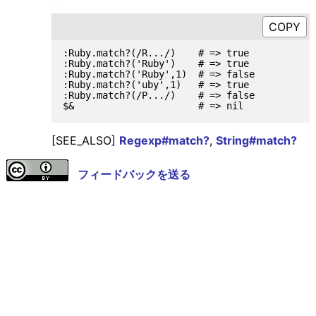
:Ruby.match?(/R.../)    # => true

:Ruby.match?('Ruby')    # => true

:Ruby.match?('Ruby',1)  # => false

:Ruby.match?('uby',1)   # => true

:Ruby.match?(/P.../)    # => false

[SEE_ALSO]
Regexp#match?
,
String#match?
フィードバックを送る