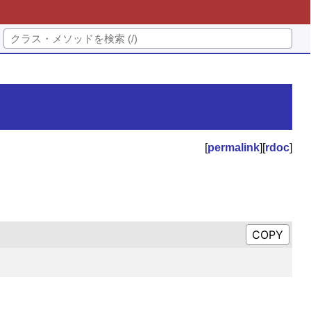
[
permalink
][
rdoc
]