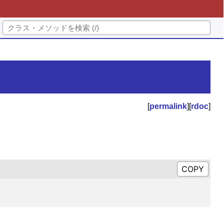
[
permalink
][
rdoc
]