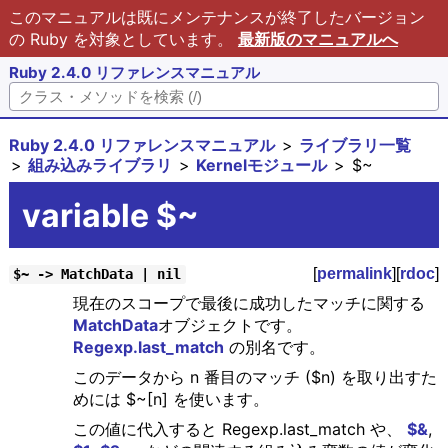
このマニュアルは既にメンテナンスが終了したバージョン
の Ruby を対象としています。
最新版のマニュアルへ
Ruby 2.4.0 リファレンスマニュアル
Ruby 2.4.0 リファレンスマニュアル
ライブラリ一覧
組み込みライブラリ
Kernelモジュール
$~
variable $~
[
permalink
][
rdoc
]
$~ -> MatchData | nil
現在のスコープで最後に成功したマッチに関する
MatchData
オブジェクトです。
Regexp.last_match
の別名です。
このデータから n 番目のマッチ ($n) を取り出すた
めには $~[n] を使います。
この値に代入すると Regexp.last_match や、
$&
,