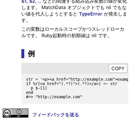
$1
,
$2
, ... などの関連する組み込み変数の値が変化
します。 MatchData オブジェクトでも nil でもな
い値を代入しようとすると
TypeError
が発生しま
す。
この変数はローカルスコープかつスレッドローカ
ルです。 Ruby起動時の初期値は nil です。
例
str = '<p><a href="http://example.com">exampl
if %r[<a href="(.*?)">(.*?)</a>] =~ str

  p $~[1]

end

フィードバックを送る