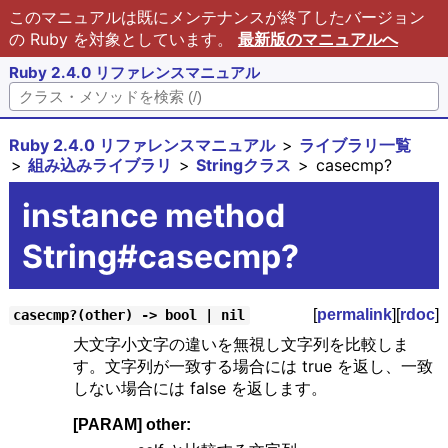
このマニュアルは既にメンテナンスが終了したバージョン
の Ruby を対象としています。
最新版のマニュアルへ
Ruby 2.4.0 リファレンスマニュアル
Ruby 2.4.0 リファレンスマニュアル
ライブラリ一覧
組み込みライブラリ
Stringクラス
casecmp?
instance method
String#casecmp?
[
permalink
][
rdoc
]
casecmp?(other) -> bool | nil
大文字小文字の違いを無視し文字列を比較しま
す。文字列が一致する場合には true を返し、一致
しない場合には false を返します。
[PARAM] other: