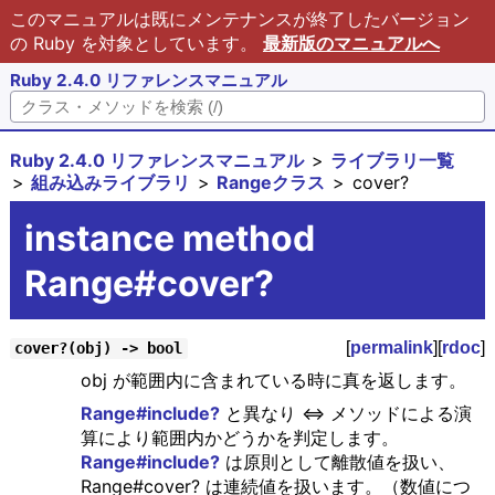
このマニュアルは既にメンテナンスが終了したバージョン
の Ruby を対象としています。
最新版のマニュアルへ
Ruby 2.4.0 リファレンスマニュアル
Ruby 2.4.0 リファレンスマニュアル
ライブラリ一覧
組み込みライブラリ
Rangeクラス
cover?
instance method
Range#cover?
[
permalink
][
rdoc
]
cover?(obj) -> bool
obj が範囲内に含まれている時に真を返します。
Range#include?
と異なり <=> メソッドによる演
算により範囲内かどうかを判定します。
Range#include?
は原則として離散値を扱い、
Range#cover? は連続値を扱います。（数値につ