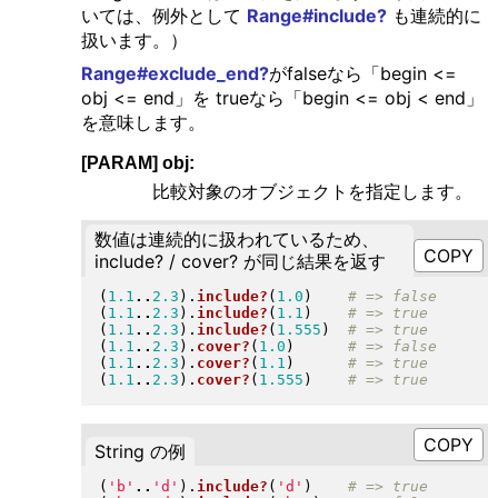
いては、例外として
Range#include?
も連続的に
扱います。）
Range#exclude_end?
がfalseなら「begin <=
obj <= end」を trueなら「begin <= obj < end」
を意味します。
[PARAM] obj:
比較対象のオブジェクトを指定します。
数値は連続的に扱われているため、
include? / cover? が同じ結果を返す
(
1.1
..
2.3
)
.
include?
(
1.0
)
(
1.1
..
2.3
)
.
include?
(
1.1
)
(
1.1
..
2.3
)
.
include?
(
1.555
)
(
1.1
..
2.3
)
.
cover?
(
1.0
)
(
1.1
..
2.3
)
.
cover?
(
1.1
)
(
1.1
..
2.3
)
.
cover?
(
1.555
)
String の例
(
'b'
..
'd'
)
.
include?
(
'd'
)