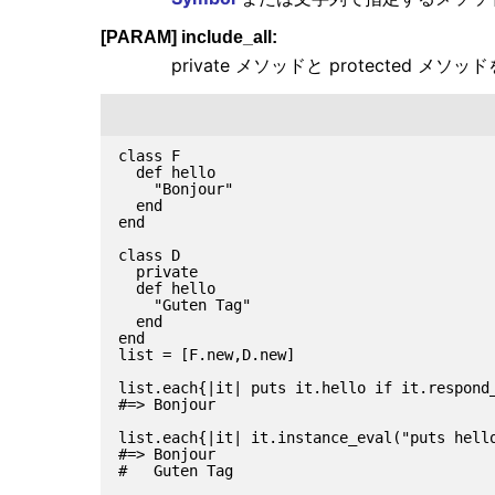
[PARAM] include_all:
private メソッドと protected 
class F

  def hello

    "Bonjour"

  end

end

class D

  private

  def hello

    "Guten Tag"

  end

end

list = [F.new,D.new]

list.each{|it| puts it.hello if it.respond_
#=> Bonjour

list.each{|it| it.instance_eval("puts hello
#=> Bonjour

#   Guten Tag
