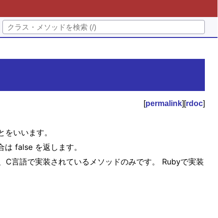
[
permalink
][
rdoc
]
ことをいいます。
 false を返します。
ラリなど、C言語で実装されているメソッドのみです。 Rubyで実装