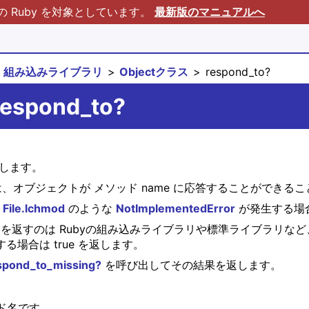
Ruby を対象としています。
最新版のマニュアルへ
組み込みライブラリ
Objectクラス
respond_to?
respond_to?
返します。
は、オブジェクトが メソッド name に応答することができる
の
File.lchmod
のような
NotImplementedError
が発生する場合は
合に false を返すのは Rubyの組み込みライブラリや標準ライブ
発生する場合は true を返します。
spond_to_missing?
を呼び出してその結果を返します。
ド名です。