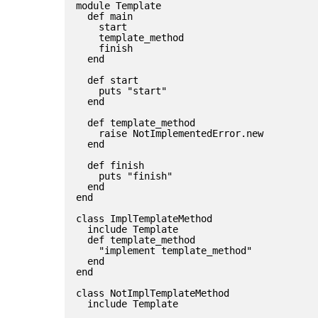
module Template

  def main

    start

    template_method

    finish

  end

  def start

    puts "start"

  end

  def template_method

    raise NotImplementedError.new

  end

  def finish

    puts "finish"

  end

end

class ImplTemplateMethod

  include Template

  def template_method

    "implement template_method"

  end

end

class NotImplTemplateMethod

  include Template
