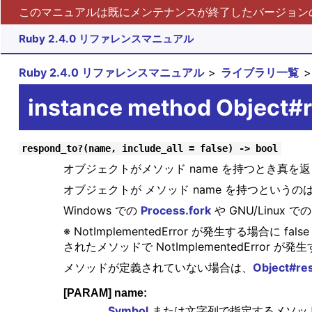
このマニュアルは既にメンテナンスが終了したバージョンの 
Ruby 2.4.0 リファレンスマニュアル
Ruby 2.4.0 リファレンスマニュアル
ライブラリ一覧
instance method Object#
respond_to?(name, include_all = false) -> bool
オブジェクトがメソッド name を持つとき真を
オブジェクトが メソッド name を持つというの
Windows での
Process.fork
や GNU/Linux で
※ NotImplementedError が発生する場
されたメソッドで NotImplementedError が
メソッドが定義されていない場合は、
Object#re
[PARAM] name:
Symbol
または文字列で指定するメソッ