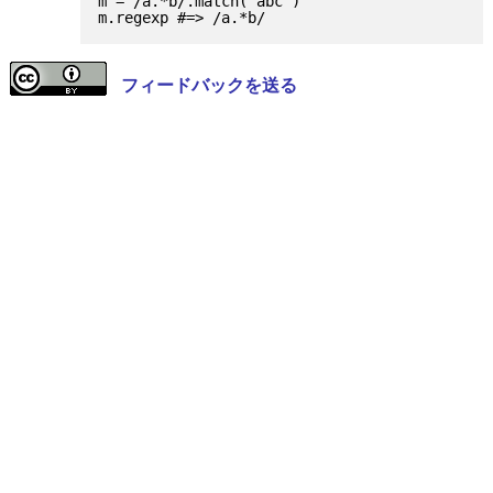
m = /a.*b/.match("abc")

フィードバックを送る