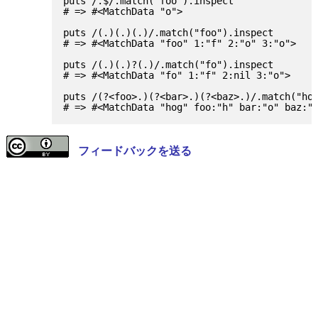
puts /.$/.match("foo").inspect

# => #<MatchData "o">

puts /(.)(.)(.)/.match("foo").inspect

# => #<MatchData "foo" 1:"f" 2:"o" 3:"o">

puts /(.)(.)?(.)/.match("fo").inspect

# => #<MatchData "fo" 1:"f" 2:nil 3:"o">

puts /(?<foo>.)(?<bar>.)(?<baz>.)/.match("hog
フィードバックを送る