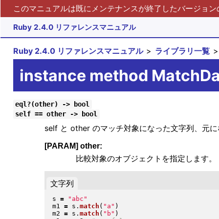
このマニュアルは既にメンテナンスが終了したバージョンの 
Ruby 2.4.0 リファレンスマニュアル
Ruby 2.4.0 リファレンスマニュアル
ライブラリ一覧
instance method MatchD
eql?(other) -> bool
self == other -> bool
self と other のマッチ対象になった文字列
[PARAM] other:
比較対象のオブジェクトを指定します。
文字列
s 
=
"
abc
"
m1 
=
 s
.
match
(
"
a
"
)
m2 
=
 s
.
match
(
"
b
"
)