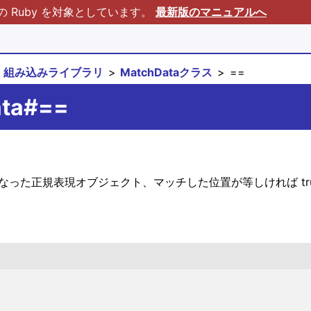
Ruby を対象としています。
最新版のマニュアルへ
組み込みライブラリ
MatchDataクラス
==
ata#==
、元になった正規表現オブジェクト、マッチした位置が等しければ tr