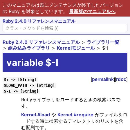
このマニュアルは既にメンテナンスが終了したバージョン
の Ruby を対象としています。
最新版のマニュアルへ
Ruby 2.4.0 リファレンスマニュアル
Ruby 2.4.0 リファレンスマニュアル
ライブラリ一覧
組み込みライブラリ
Kernelモジュール
$-I
variable $-I
[
permalink
][
rdoc
]
$: -> [String]
$LOAD_PATH -> [String]
$-I -> [String]
Rubyライブラリをロードするときの検索パスで
す。
Kernel.#load
や
Kernel.#require
がファイルをロ
ードする時に検索するディレクトリのリストを含
む配列です。