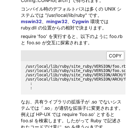
Config::CONFIG['arch'] で得られます。
コンパイル時のデフォルトパスは多くの UNIX シ
ステムでは "/usr/local/lib/ruby" です。
mswin32
、
mingw32
、
Cygwin
環境では
ruby.dll の位置からの相対で決まります。
require 'foo' を実行すると、以下のように foo.rb
と foo.so が交互に探索されます。
/usr/local/lib/ruby/site_ruby/VERSION/foo.rb

/usr/local/lib/ruby/site_ruby/VERSION/foo.so

/usr/local/lib/ruby/site_ruby/VERSION/ARCH/fo
/usr/local/lib/ruby/site_ruby/VERSION/ARCH/fo
  :

なお、共有ライブラリの拡張子が .so でないシス
テムでは「.so」が適切な拡張子に変更されます。
例えば HP-UX では require 'foo.so' とすると
foo.sl を検索します。したがって Ruby で記述さ
れたコードでは常に .so を使うべきです。