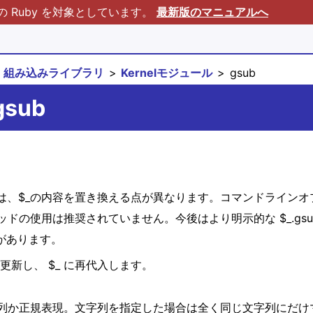
Ruby を対象としています。
最新版のマニュアルへ
組み込みライブラリ
Kernelモジュール
gsub
gsub
きは、$_の内容を置き換える点が異なります。コマンドラインオプ
の使用は推奨されていません。今後はより明示的な $_.gsu
いがあります。
を更新し、 $_ に再代入します。
列か正規表現。文字列を指定した場合は全く同じ文字列にだけ