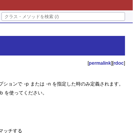
[
permalink
][
rdoc
]
ションで -p または -n を指定した時のみ定義されます。
b を使ってください。
マッチする