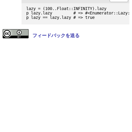
lazy = (100..Float::INFINITY).lazy

p lazy.lazy         # => #<Enumerator::Lazy: 
フィードバックを送る