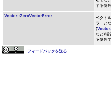
切でな
する例
Vector::ZeroVectorError
ベクトル
ラーと
(
Vector
など)場
る例外
フィードバックを送る