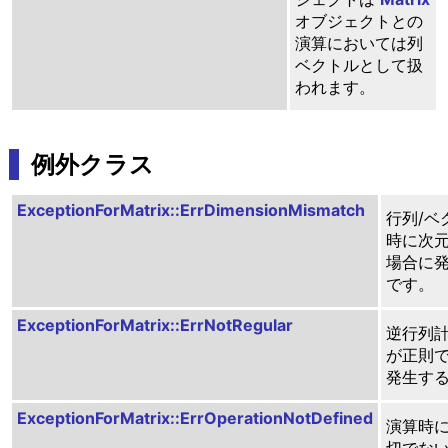
オブジェクトとの
演算においては列
ベクトルとして扱
われます。
例外クラス
ExceptionForMatrix::ErrDimensionMismatch
行列/ベ
時に次
場合に
です。
ExceptionForMatrix::ErrNotRegular
逆行列
が正則
発生す
ExceptionForMatrix::ErrOperationNotDefined
演算時