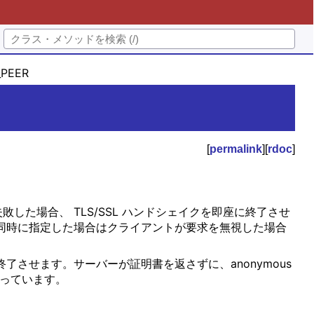
_PEER
[
permalink
][
rdoc
]
た場合、 TLS/SSL ハンドシェイクを即座に終了させ
同時に指定した場合はクライアントが要求を無視した場合
了させます。サーバーが証明書を返さずに、anonymous
になっています。