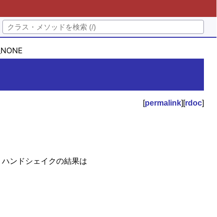
_NONE
[
permalink
][
rdoc
]
。ハンドシェイクの結果は