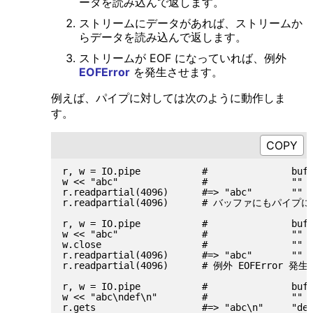
ータを読み込んで返します。
ストリームにデータがあれば、ストリームか
らデータを読み込んで返します。
ストリームが EOF になっていれば、例外
EOFError
を発生させます。
例えば、パイプに対しては次のように動作しま
す。
r, w = IO.pipe           #               buff
w << "abc"               #               ""  
r.readpartial(4096)      #=> "abc"       ""  
r.readpartial(4096)      # バッファにも
r, w = IO.pipe           #               buff
w << "abc"               #               ""  
w.close                  #               ""  
r.readpartial(4096)      #=> "abc"       ""  
r.readpartial(4096)      # 例外 EOFError 発生

r, w = IO.pipe           #               buff
w << "abc\ndef\n"        #               ""  
r.gets                   #=> "abc\n"     "def