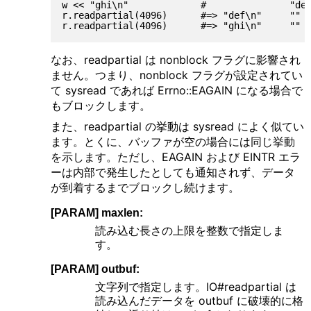
w << "ghi\n"             #               "def
r.readpartial(4096)      #=> "def\n"     ""  
なお、readpartial は nonblock フラグに影響され
ません。つまり、nonblock フラグが設定されてい
て sysread であれば Errno::EAGAIN になる場合で
もブロックします。
また、readpartial の挙動は sysread によく似てい
ます。とくに、バッファが空の場合には同じ挙動
を示します。ただし、EAGAIN および EINTR エラ
ーは内部で発生したとしても通知されず、データ
が到着するまでブロックし続けます。
[PARAM] maxlen:
読み込む長さの上限を整数で指定しま
す。
[PARAM] outbuf:
文字列で指定します。IO#readpartial は
読み込んだデータを outbuf に破壊的に格