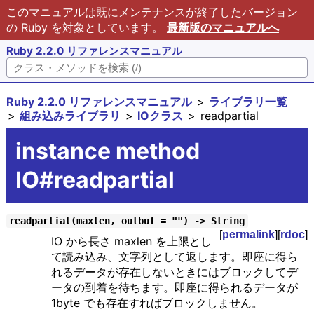
このマニュアルは既にメンテナンスが終了したバージョン
の Ruby を対象としています。
最新版のマニュアルへ
Ruby 2.2.0 リファレンスマニュアル
Ruby 2.2.0 リファレンスマニュアル
ライブラリ一覧
組み込みライブラリ
IOクラス
readpartial
instance method
IO#readpartial
readpartial(maxlen, outbuf = "") -> String
[
permalink
][
rdoc
]
IO から長さ maxlen を上限とし
て読み込み、文字列として返します。即座に得ら
れるデータが存在しないときにはブロックしてデ
ータの到着を待ちます。即座に得られるデータが
1byte でも存在すればブロックしません。