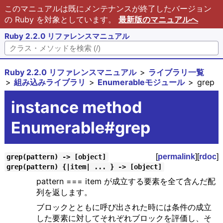
このマニュアルは既にメンテナンスが終了したバージョン
の Ruby を対象としています。
最新版のマニュアルへ
Ruby 2.2.0 リファレンスマニュアル
Ruby 2.2.0 リファレンスマニュアル
ライブラリ一覧
組み込みライブラリ
Enumerableモジュール
grep
instance method
Enumerable#grep
[
permalink
][
rdoc
]
grep(pattern) -> [object]
grep(pattern) {|item| ... } -> [object]
pattern === item が成立する要素を全て含んだ配
列を返します。
ブロックとともに呼び出された時には条件の成立
した要素に対してそれぞれブロックを評価し、そ