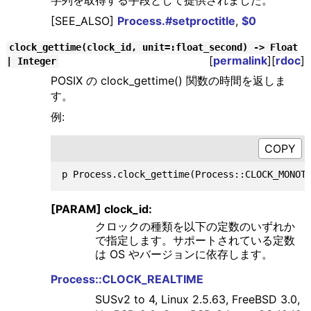
字列を取得する手段として提供されました。
[SEE_ALSO]
Process.#setproctitle
,
$0
clock_gettime(clock_id, unit=:float_second) -> Float
[
permalink
][
rdoc
]
| Integer
POSIX の clock_gettime() 関数の時間を返しま
す。
例:
[PARAM] clock_id:
クロックの種類を以下の定数のいずれか
で指定します。サポートされている定数
は OS やバージョンに依存します。
Process::CLOCK_REALTIME
SUSv2 to 4, Linux 2.5.63, FreeBSD 3.0,