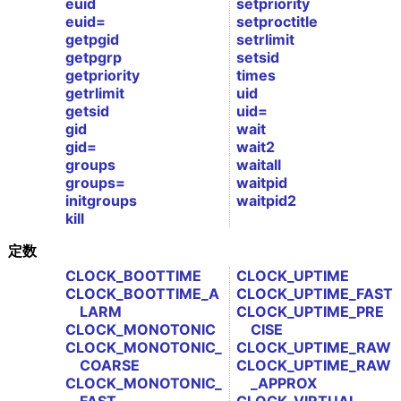
euid
setpriority
euid=
setproctitle
getpgid
setrlimit
getpgrp
setsid
getpriority
times
getrlimit
uid
getsid
uid=
gid
wait
gid=
wait2
groups
waitall
groups=
waitpid
initgroups
waitpid2
kill
定数
CLOCK_BOOTTIME
CLOCK_UPTIME
CLOCK_BOOTTIME_A
CLOCK_UPTIME_FAST
LARM
CLOCK_UPTIME_PRE
CLOCK_MONOTONIC
CISE
CLOCK_MONOTONIC_
CLOCK_UPTIME_RAW
COARSE
CLOCK_UPTIME_RAW
CLOCK_MONOTONIC_
_APPROX