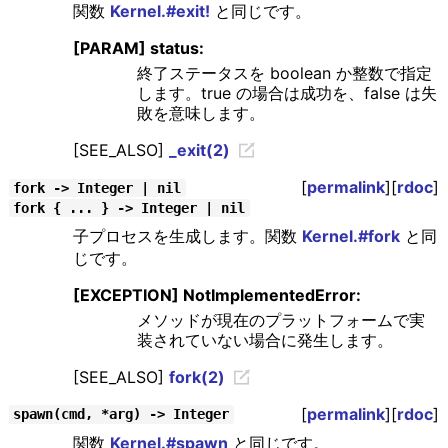
関数
Kernel.#exit!
と同じです。
[PARAM] status:
終了ステータスを boolean か整数で指定
します。true の場合は成功を、false は失
敗を意味します。
[SEE_ALSO]
_exit(2)
[
permalink
][
rdoc
]
fork -> Integer | nil
fork { ... } -> Integer | nil
子プロセスを生成します。関数
Kernel.#fork
と同
じです。
[EXCEPTION] NotImplementedError:
メソッドが現在のプラットフォームで実
装されていない場合に発生します。
[SEE_ALSO]
fork(2)
[
permalink
][
rdoc
]
spawn(cmd, *arg) -> Integer
関数
Kernel.#spawn
と同じです。