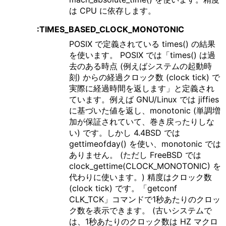
は CPU に依存します。
:TIMES_BASED_CLOCK_MONOTONIC
POSIX で定義されている times() の結果
を使います。 POSIX では「times() は過
去のある時点 (例えばシステムの起動時
刻) からの経過クロック数 (clock tick) で
実際に経過時間を返します」と定義され
ています。例えば GNU/Linux では jiffies
に基づいた値を返し、monotonic (単調増
加が保証されていて、巻き戻ったりしな
い) です。しかし 4.4BSD では
gettimeofday() を使い、monotonic では
ありません。 (ただし FreeBSD では
clock_gettime(CLOCK_MONOTONIC) を
代わりに使います。) 精度はクロック数
(clock tick) です。「getconf
CLK_TCK」コマンドで1秒あたりのクロッ
ク数を表示できます。 (古いシステムで
は、1秒あたりのクロック数は HZ マクロ