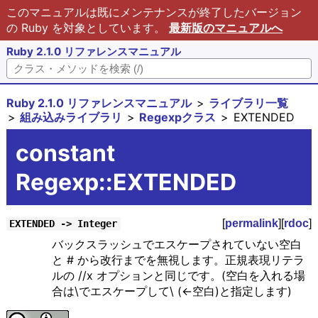
このマニュアルは既にメンテナンスが終了したバージョン
の Ruby を対象としています。
最新版のマニュアルへ
Ruby 2.1.0 リファレンスマニュアル
Ruby 2.1.0 リファレンスマニュアル
ライブラリ一覧
組み込みライブラリ
Regexpクラス
EXTENDED
constant
Regexp::EXTENDED
[
permalink
][
rdoc
]
EXTENDED -> Integer
バックスラッシュでエスケープされていない空白
と # から改行までを無視します。正規表現リテラ
ルの //x オプションと同じです。(空白を入れる場
合は\でエスケープして\ (<-空白)と指定します)