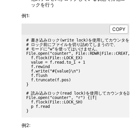
ックを行う
例1:
# 書き込みロック(write lock)を使用してカウンタを更
# ロック前にファイルを切り詰めてしまうので、

# モードに"w"を使ってはいけません。

File.open("counter", File::RDWR|File::CREAT, 
  f.flock(File::LOCK_EX)

  value = f.read.to_i + 1

  f.rewind

  f.write("#{value}\n")

  f.flush

  f.truncate(f.pos)

}

# 読み込みロック(read lock)を使用してカウンタを読
File.open("counter", "r") {|f|

  f.flock(File::LOCK_SH)

  p f.read

例2: