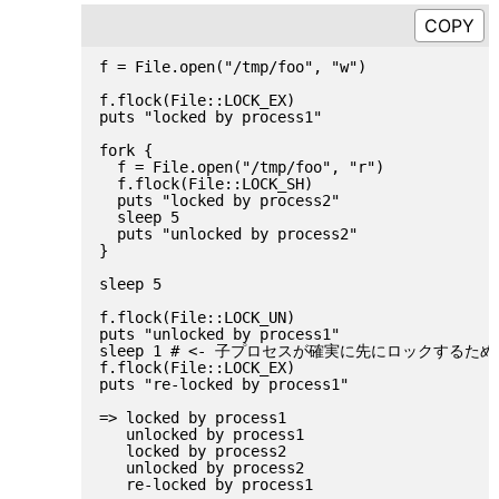
f = File.open("/tmp/foo", "w")

f.flock(File::LOCK_EX)

puts "locked by process1"

fork {

  f = File.open("/tmp/foo", "r")

  f.flock(File::LOCK_SH)

  puts "locked by process2"

  sleep 5

  puts "unlocked by process2"

}

sleep 5

f.flock(File::LOCK_UN)

puts "unlocked by process1"

sleep 1 # <- 子プロセスが確実に先にロックするための 
f.flock(File::LOCK_EX)

puts "re-locked by process1"

=> locked by process1

   unlocked by process1

   locked by process2

   unlocked by process2
