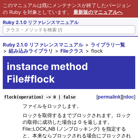
このマニュアルは既にメンテナンスが終了したバージョン
の Ruby を対象としています。
最新版のマニュアルへ
Ruby 2.1.0 リファレンスマニュアル
Ruby 2.1.0 リファレンスマニュアル
ライブラリ一覧
組み込みライブラリ
Fileクラス
flock
instance method
File#flock
[
permalink
][
rdoc
]
flock(operation) -> 0 | false
ファイルをロックします。
ロックを取得するまでブロックされます。ロック
の取得に成功した場合は 0 を返します。
File::LOCK_NB (ノンブロッキング) を指定する
と、本来ならブロックされる場合にブロックされ