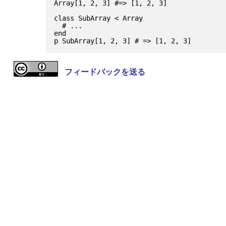
Array[1, 2, 3] #=> [1, 2, 3]

class SubArray < Array

  # ...

end

フィードバックを送る