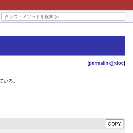
[
permalink
][
rdoc
]
ている。