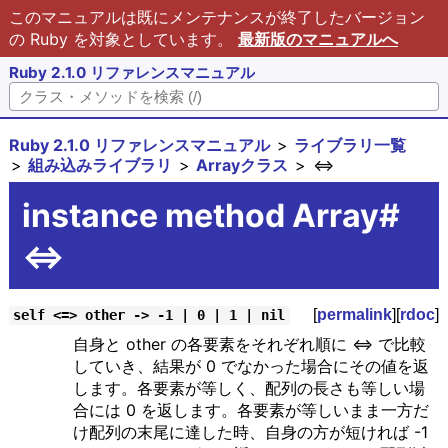
このマニュアルは既にメンテナンスが終了したバージョン
の Ruby を対象としています。
最新版のマニュアルへ
Ruby 2.1.0 リファレンスマニュアル
Ruby 2.1.0 リファレンスマニュアル
ライブラリ一覧
組み込みライブラリ
Arrayクラス
<=>
instance method Array#
<=>
[
permalink
][
rdoc
]
self <=> other -> -1 | 0 | 1 | nil
自身と other の各要素をそれぞれ順に <=> で比較
していき、結果が 0 でなかった場合にその値を返
します。各要素が等しく、配列の長さも等しい場
合には 0 を返します。各要素が等しいまま一方だ
け配列の末尾に達した時、自身の方が短ければ -1