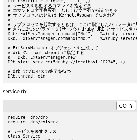
Dir.chdir(File.dirname(__FILE__))

# サービスを起動するコマンドを指定する

# コマンドは文字列配列、もしくは文字列で指定できる

# サブプロセスの起動は Kernel.#spawn でなされる

#

# サブプロセスを起動するときは、ここに指定したパラメータに加
# さらに2つのパラメータ(サーバの druby URI とサービス名)
DRb::ExtServManager.command["No1"] = %w(ruby service.
DRb::ExtServManager.command["No2"] = %w(ruby service.
# ExtServManager オブジェクトを生成して

# drb の front object に指定する

s = DRb::ExtServManager.new

DRb.start_service("druby://localhost:10234", s)

# drb のプロセスの終了を待つ

service.rb:
require 'drb/drb'

require 'drb/extserv'

# サービスを表すクラス

class Service
