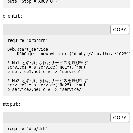
client.rb:
require 'drb/drb'

DRb.start_service

s = DRbObject.new_with_uri("druby://localhost:10234")
# No1 と名付けられたサービスを呼び出す

service1 = s.service("No1").front

p service1.hello # => "service1"

# No2 と名付けられたサービスを呼び出す

service2 = s.service("No2").front

stop.rb:
require 'drb/drb'
