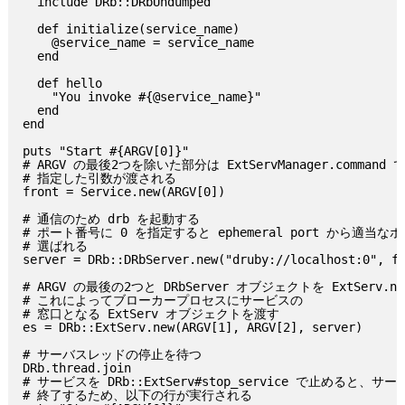
  include DRb::DRbUndumped

  def initialize(service_name)

    @service_name = service_name

  end

  def hello

    "You invoke #{@service_name}"

  end

end

puts "Start #{ARGV[0]}"

# ARGV の最後2つを除いた部分は ExtServManager.command で
# 指定した引数が渡される

front = Service.new(ARGV[0])

# 通信のため drb を起動する

# ポート番号に 0 を指定すると ephemeral port から適当な
# 選ばれる

server = DRb::DRbServer.new("druby://localhost:0", fr
# ARGV の最後の2つと DRbServer オブジェクトを ExtServ.n
# これによってブローカープロセスにサービスの

# 窓口となる ExtServ オブジェクトを渡す

es = DRb::ExtServ.new(ARGV[1], ARGV[2], server)

# サーバスレッドの停止を待つ

DRb.thread.join

# サービスを DRb::ExtServ#stop_service で止めると、サ
# 終了するため、以下の行が実行される
