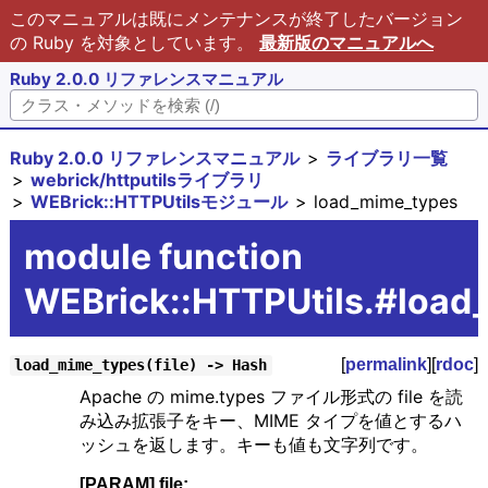
このマニュアルは既にメンテナンスが終了したバージョン
の Ruby を対象としています。
最新版のマニュアルへ
Ruby 2.0.0 リファレンスマニュアル
Ruby 2.0.0 リファレンスマニュアル
ライブラリ一覧
webrick/httputilsライブラリ
WEBrick::HTTPUtilsモジュール
load_mime_types
module function
WEBrick::HTTPUtils.#load
[
permalink
][
rdoc
]
load_mime_types(file) -> Hash
Apache の mime.types ファイル形式の file を読
み込み拡張子をキー、MIME タイプを値とするハ
ッシュを返します。キーも値も文字列です。
[PARAM] file: