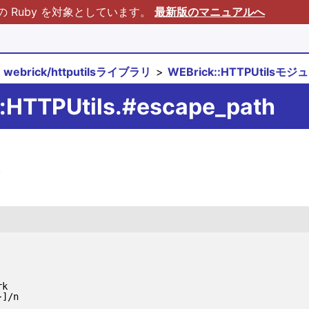
Ruby を対象としています。
最新版のマニュアルへ
webrick/httputilsライブラリ
WEBrick::HTTPUtilsモ
::HTTPUtils.#escape_path
。
k
