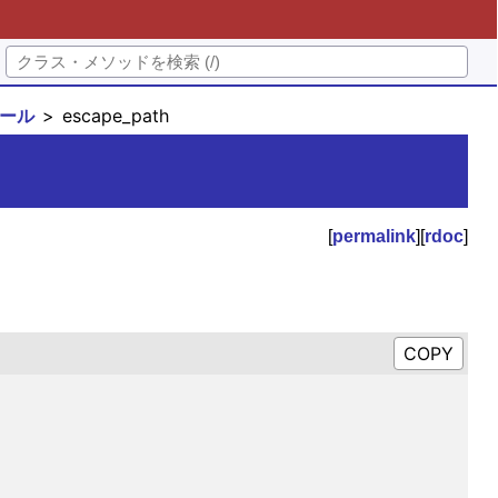
ジュール
escape_path
[
permalink
][
rdoc
]