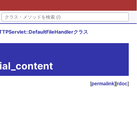
TTPServlet::DefaultFileHandlerクラス
ial_content
[
permalink
][
rdoc
]