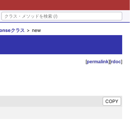
sponseクラス
new
[
permalink
][
rdoc
]