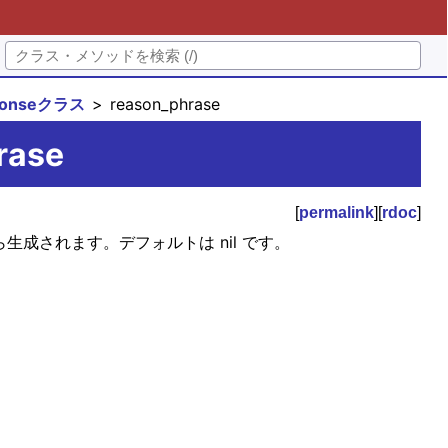
sponseクラス
reason_phrase
rase
[
permalink
][
rdoc
]
us から生成されます。デフォルトは nil です。