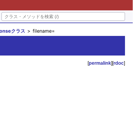
sponseクラス
filename=
[
permalink
][
rdoc
]