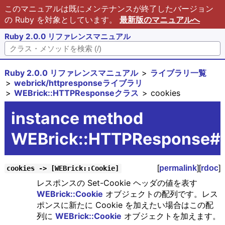
このマニュアルは既にメンテナンスが終了したバージョン
の Ruby を対象としています。
最新版のマニュアルへ
Ruby 2.0.0 リファレンスマニュアル
Ruby 2.0.0 リファレンスマニュアル
ライブラリ一覧
webrick/httpresponseライブラリ
WEBrick::HTTPResponseクラス
cookies
instance method
WEBrick::HTTPResponse#
[
permalink
][
rdoc
]
cookies -> [WEBrick::Cookie]
レスポンスの Set-Cookie ヘッダの値を表す
WEBrick::Cookie
オブジェクトの配列です。レス
ポンスに新たに Cookie を加えたい場合はこの配
列に
WEBrick::Cookie
オブジェクトを加えます。