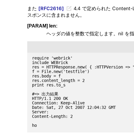
また
[RFC2616]
4.4 で定められた Conten
スポンスに含まれません。
[PARAM] len:
ヘッダの値を整数で指定します。nil 
require 'webrick'

include WEBrick

res = HTTPResponse.new( { :HTTPVersion => "
f = File.new('testfile')

res.body = f

res.content_length = 2

print res.to_s

#=> 出力結果

HTTP/1.1 200 OK

Connection: Keep-Alive

Date: Sat, 27 Oct 2007 12:04:32 GMT

Server:

Content-Length: 2
