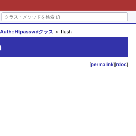
PAuth::Htpasswdクラス
flush
h
[
permalink
][
rdoc
]