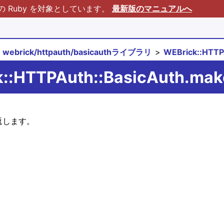
Ruby を対象としています。
最新版のマニュアルへ
webrick/httpauth/basicauthライブラリ
WEBrick::HTT
k::HTTPAuth::BasicAuth.ma
を返します。