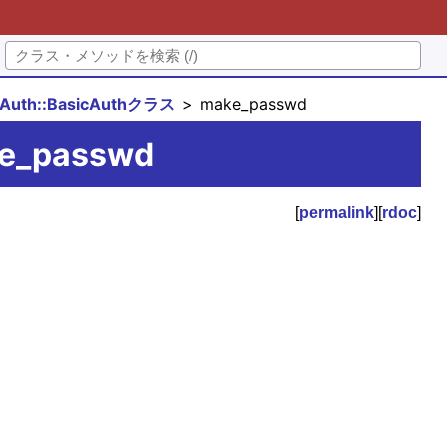
PAuth::BasicAuthクラス
make_passwd
ke_passwd
[
permalink
][
rdoc
]